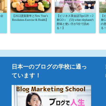
小企
【2022謹賀新年とNew Year’s
【ビジネス英会話Tips129 ＜2
【ビ
Resolution-Exercise & Health】
単GO＞ (53) white elephantの
単GO
意味と使い方が5分で読め
の
る！】
る
日本一のブログの学校に通っ
ています！