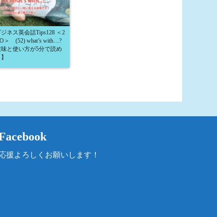
ジネス英会話Tips128 ＜2
＞ (52) what’s with…?
意味と使い方が5分で読め
！】
Facebook
応援よろしくお願いします！