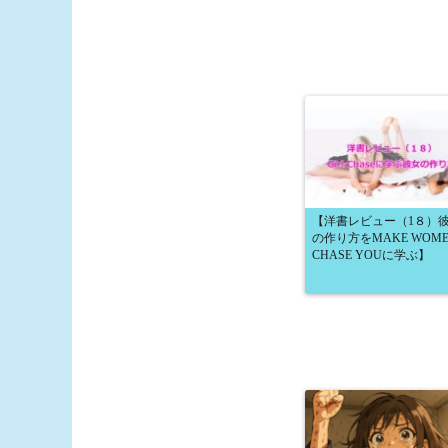
【洋書レビュー（1８）
の作り方をMAKE WOME
CHASE YOUに学ぶ】