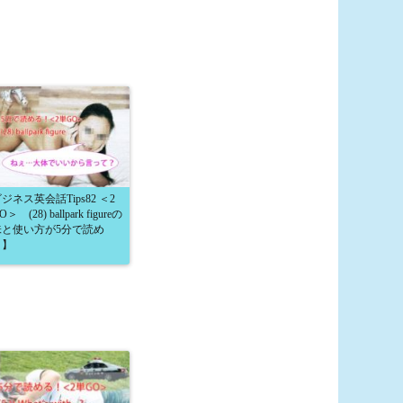
ジネス英会話Tips82 ＜2
＞ (28) ballpark figureの
味と使い方が5分で読め
！】