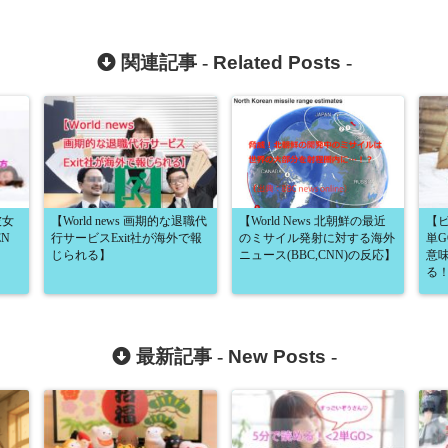
関連記事 -
Related Posts
-
彼女
【World news 画期的な退職代
【World News 北朝鮮の最近
【ビ
N
行サービスExit社が海外で報
のミサイル発射に対する海外
単GO
じられる】
ニュース(BBC,CNN)の反応】
意
る
最新記事 -
New Posts
-