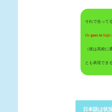
それで合って
He
goes to
high 
（彼は高校に
とも表現でき
日本語は状