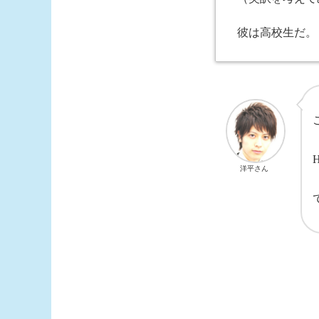
彼は高校生だ。
H
洋平さん