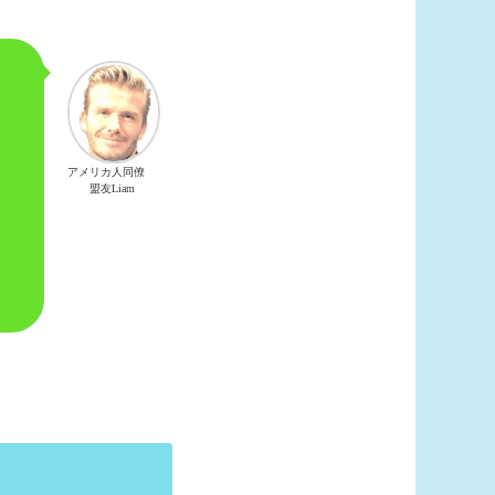
アメリカ人同僚
盟友Liam