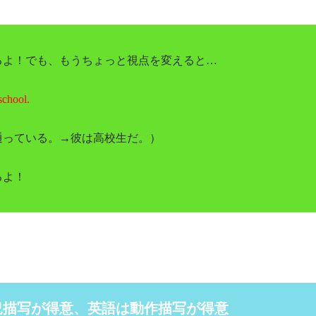
るよ！でも、もうちょっと視点を変えると…
school.
通っている。→彼は高校生だ。）
るよ！
況描写が得意、英語は動作描写が得意