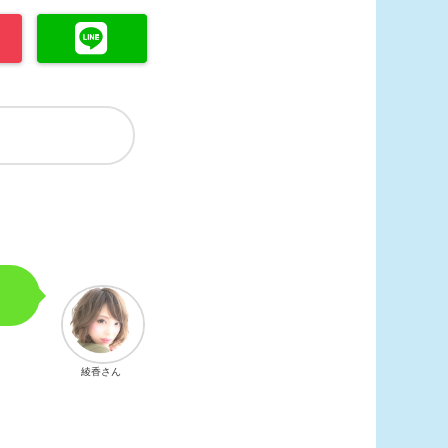
？
綾香さん