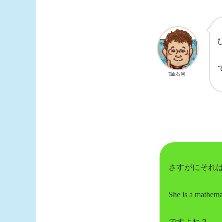
Tak石河
さすがにそれ
She is a mathemat
ですよね？