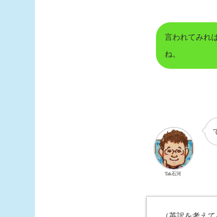
言われてみれ
ね。
Tak石河
（英訳を考えて