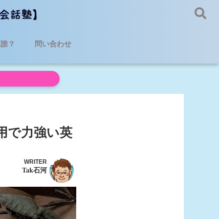
て誰？
問い合わせ
用で力強い英
WRITER
Tak石河