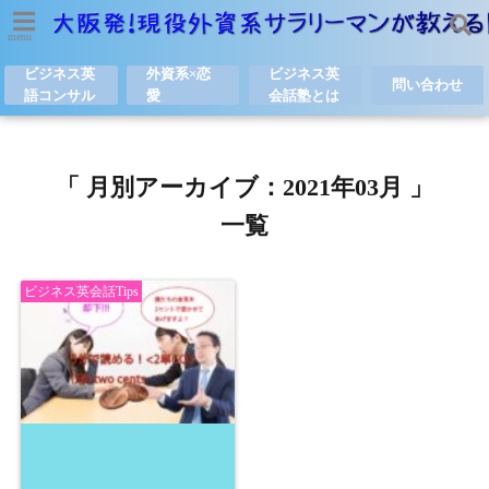
menu
ビジネス英
外資系×恋
ビジネス英
問い合わせ
語コンサル
愛
会話塾とは
「 月別アーカイブ：2021年03月 」
一覧
ビジネス英会話Tips