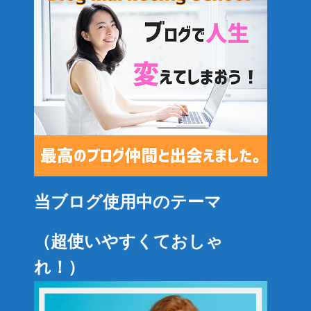
当ブログ使用中のテーマ
（超使いやすくておしゃ
れ！）