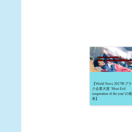
【World News 2017年ブ
ク企業大賞 ‘Most Evil
cooperation of the year’の発
表】