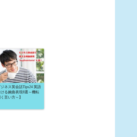
ジネス英会話Tips24 英語
おける婉曲表現8選～機転
利く言い方～】