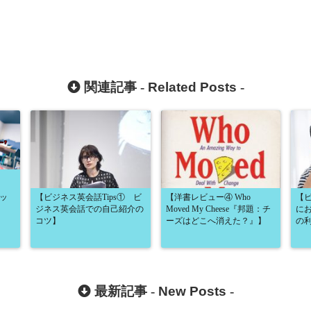
関連記事 -
Related Posts
-
ラッ
【ビジネス英会話Tips① ビ
【洋書レビュー④ Who
【ビ
ジネス英会話での自己紹介の
Moved My Cheese『邦題：チ
に
コツ】
ーズはどこへ消えた？』】
の
最新記事 -
New Posts
-