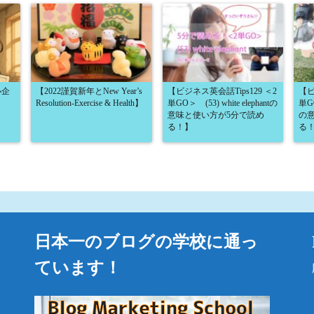
小企
【2022謹賀新年とNew Year’s
【ビジネス英会話Tips129 ＜2
【ビ
Resolution-Exercise & Health】
単GO＞ (53) white elephantの
単GO
意味と使い方が5分で読め
の
る！】
る
日本一のブログの学校に通っ
ています！