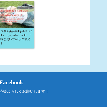
ジネス英会話Tips128 ＜2
＞ (52) what’s with…?
意味と使い方が5分で読め
！】
Facebook
応援よろしくお願いします！