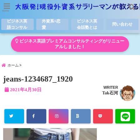
menu
ビジネス英
外資系×恋
ビジネス英
問い合わせ
語コンサル
愛
会話塾とは
ビジネス英語プレミアムコンサルティングがリニュー
アルしました！
ホーム
jeans-1234687_1920
WRITER
2021年4月30日
Tak石河