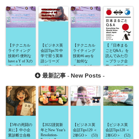
【テクニカル
【ビジネス英
【テクニカル
【『日本まる
ライティング
会話Tips70 中
ライティング
ごとQ&A』を
技術#5 便利な
学で習う英単
技術#6 anyを
読んでみた①
have a Y of Xの
語シリーズ
「如何な
～ブラック企
使い方】
（16）
る…」とばっ
業って英語で
easy-‘She is
かり訳してい
どういうの？
最新記事 -
New Posts
-
easy.’は要注
ませんか？】
～】
意！】
【5年の死闘の
【2022謹賀新
【ビジネス英
【ビジネス英
末に】中小企
年とNew Year’s
会話Tips129 ＜
会話Tips128 ＜
Resolution-
業診断士合格
2単GO＞ (53)
2単GO＞ (52)