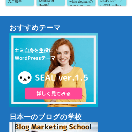
Exercise &
what’s with…?
のご報告
white elephantの
Health】
の意味と使い
意味と使い方
方が5分で読め
が5分で読め
る！】
る！】
おすすめテーマ
日本一のブログの学校