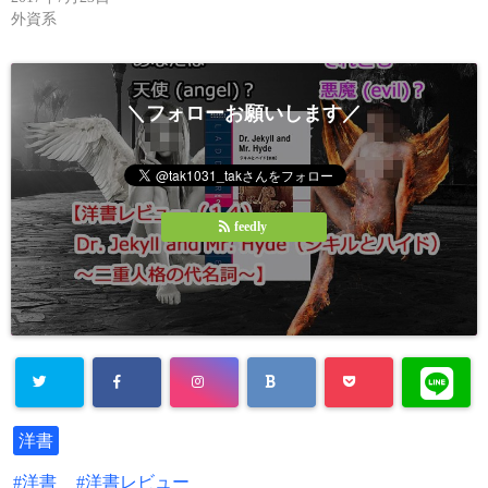
き
外資系
ま
す
)
＼フォローお願いします／
feedly
洋書
洋書
洋書レビュー