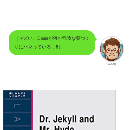
（マズい、Dianaが何か危険な薬づく
りにハマっている…‼）
Tak石河