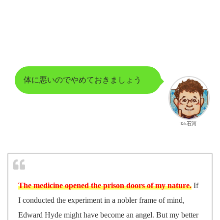
体に悪いのでやめておきましょう
Tak石河
The medicine opened the prison doors of my nature.
If
I conducted the experiment in a nobler frame of mind,
Edward Hyde might have become an angel. But my better