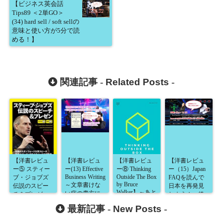
【ビジネス英会話
Tips89 ＜2単GO＞
(34) hard sell / soft sellの
意味と使い方が5分で読
める！】
関連記事 -
Related Posts
-
【洋書レビュ
【洋書レビュ
【洋書レビュ
【洋書レビュ
ー⑤ スティー
ー(13) Effective
ー⑧ Thinking
ー（15）Japan
Business Writing
Outside The Box
ブ・ジョブズ
FAQを読んで
by Bruce
～文章書けな
伝説のスピー
日本を再発見
Walker】～あと
い病の貴方に
チ＆プレゼ
しよう！～後
一押しも二押
おすすめ！
ン】
編～】
最新記事 -
New Posts
-
しも欲しかっ
～】
た本！