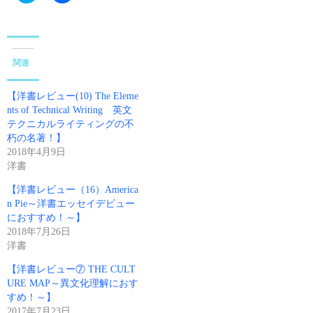
i
c
c
e
k
b
t
o
o
o
s
k
関連
h
で
a
共
r
有
e
す
【洋書レビュー(10) The Eleme
o
る
n
に
nts of Technical Writing 英文
T
は
テクニカルライティングの不
w
ク
i
リ
朽の名著！】
t
ッ
2018年4月9日
t
ク
e
し
洋書
r
て
(
く
【洋書レビュー（16）America
新
だ
し
さ
n Pie～洋書エッセイデビュー
い
い
におすすめ！～】
ウ
(
ィ
新
2018年7月26日
ン
し
ド
い
洋書
ウ
ウ
で
ィ
【洋書レビュー⑦ THE CULT
開
ン
き
ド
URE MAP～異文化理解におす
ま
ウ
すめ！～】
す
で
)
開
2017年7月23日