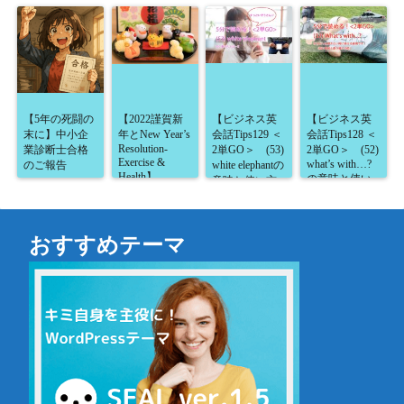
【5年の死闘の
【2022謹賀新
【ビジネス英
【ビジネス英
末に】中小企
年とNew Year’s
会話Tips129 ＜
会話Tips128 ＜
Resolution-
業診断士合格
2単GO＞ (53)
2単GO＞ (52)
Exercise &
what’s with…?
のご報告
white elephantの
Health】
の意味と使い
意味と使い方
方が5分で読め
が5分で読め
る！】
る！】
おすすめテーマ