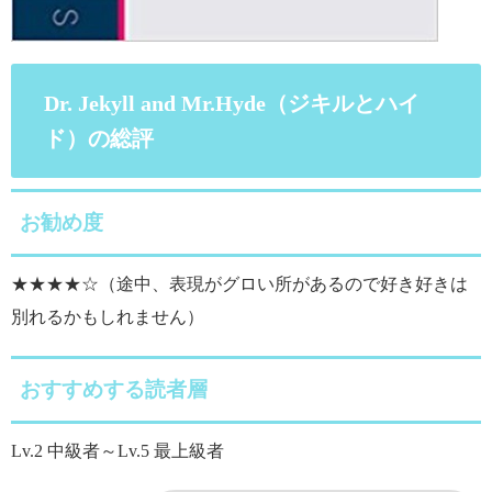
Dr. Jekyll and Mr.Hyde（ジキルとハイ
ド）の総評
お勧め度
★★★★☆（途中、表現がグロい所があるので好き好きは
別れるかもしれません）
おすすめする読者層
Lv.2 中級者～Lv.5 最上級者