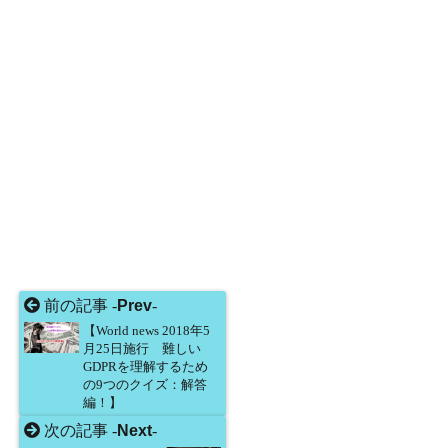
前の記事 -
Prev
-
【World news 2018年5
月25日施行 難しい
GDPRを理解するため
の9つのクイズ：解答
編！】
次の記事 -
Next
-