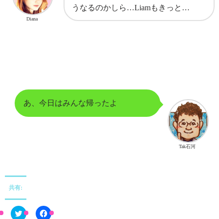
うなるのかしら…Liamもきっと…
Diana
あ、今日はみんな帰ったよ
Tak石河
共有:
C
F
l
a