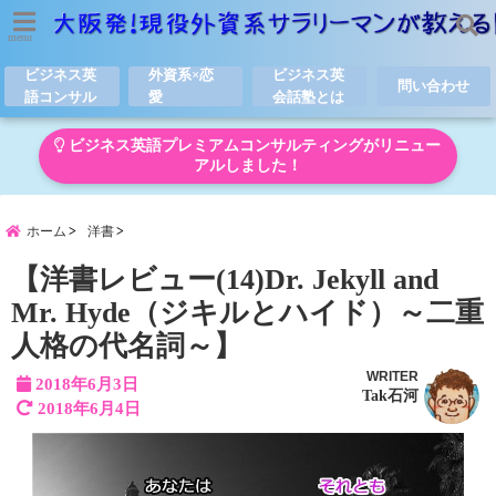
menu
ビジネス英
外資系×恋
ビジネス英
問い合わせ
語コンサル
愛
会話塾とは
ビジネス英語プレミアムコンサルティングがリニュー
アルしました！
ホーム
洋書
【洋書レビュー(14)Dr. Jekyll and
Mr. Hyde（ジキルとハイド）～二重
人格の代名詞～】
WRITER
2018年6月3日
Tak石河
2018年6月4日