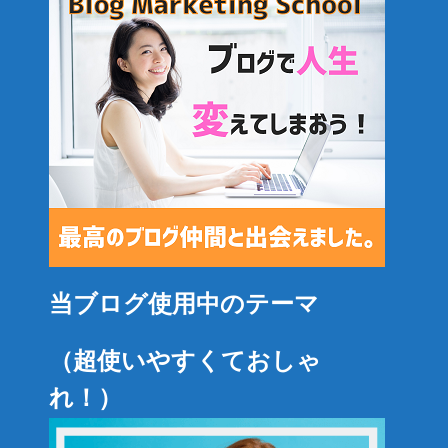
当ブログ使用中のテーマ
（超使いやすくておしゃ
れ！）