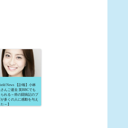
orld News 【訃報】小林
さんご逝去 英BBCでも
じられる～癌の闘病記のブ
グが多くの人に感動を与え
きた～】