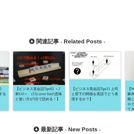
関連記事 -
Related Posts
-
s②
【ビジネス英会話Tips62 ＜2
【ビジネス英会話Tips11 上司
【W
する
単GO＞ (15) cover forの意味
と部下の関係を英語でどう表
麻央
と使い方が5分で読める！】
現するか？】
報
ロ
て
最新記事 -
New Posts
-