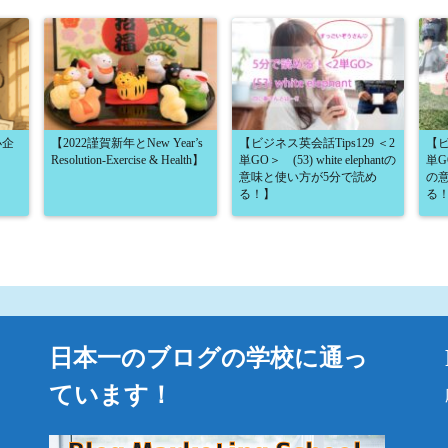
小企
【2022謹賀新年とNew Year’s
【ビジネス英会話Tips129 ＜2
【ビ
Resolution-Exercise & Health】
単GO＞ (53) white elephantの
単GO
意味と使い方が5分で読め
の
る！】
る
日本一のブログの学校に通っ
ています！