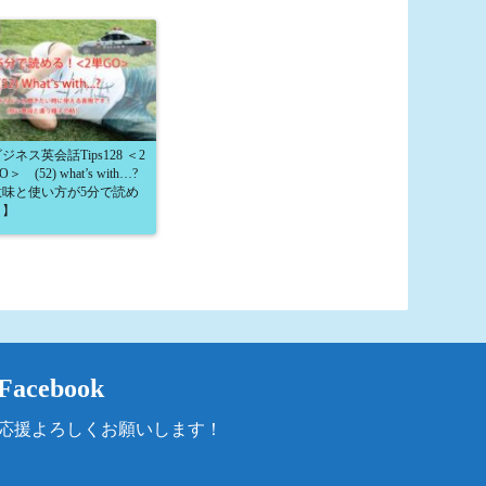
ジネス英会話Tips128 ＜2
＞ (52) what’s with…?
意味と使い方が5分で読め
！】
Facebook
応援よろしくお願いします！