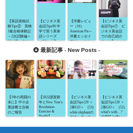
【英語資格試
【ビジネス英
【洋書レビュ
【ビジネス英
験Tips② 英検
会話Tips90 中
ー（16）
会話Tips① ビ
1級合格体験記
学で習う英単
American Pie～
ジネス英会話
～2次試験編～
語シリーズ
洋書エッセイ
での自己紹介
頭が真っ白に
（20）「見つ
デビューにお
のコツ】
なりパニック
ける」以外に
すすめ！～】
最新記事 -
New Posts
-
に！！その
も意味が沢
時、Tak石河が
山！findの便利
取った作戦と
な使い方】
は！？】
【5年の死闘の
【2022謹賀新
【ビジネス英
【ビジネス英
末に】中小企
年とNew Year’s
会話Tips129 ＜
会話Tips128 ＜
Resolution-
業診断士合格
2単GO＞ (53)
2単GO＞ (52)
Exercise &
what’s with…?
のご報告
white elephantの
Health】
の意味と使い
意味と使い方
方が5分で読め
が5分で読め
る！】
る！】