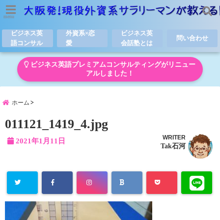
menu
ビジネス英
外資系×恋
ビジネス英
問い合わせ
語コンサル
愛
会話塾とは
ビジネス英語プレミアムコンサルティングがリニュー
アルしました！
ホーム
011121_1419_4.jpg
WRITER
2021年1月11日
Tak石河