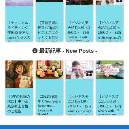
【テクニカル
【英語学習お
【ビジネス英
【ビジネス英
ライティング
役立ちTips⑦
会話Tips89 ＜2
会話Tips129 ＜
技術#5 便利な
ビジネスにグ
単GO＞ (34)
2単GO＞ (53)
hard sell / soft
have a Y of Xの
ッとくる英語
white elephantの
sellの意味と使
使い方】
の名言・格言
意味と使い方
い方が5分で読
10選！】
が5分で読め
最新記事 -
New Posts
-
める！】
る！】
【5年の死闘の
【2022謹賀新
【ビジネス英
【ビジネス英
末に】中小企
年とNew Year’s
会話Tips129 ＜
会話Tips128 ＜
Resolution-
業診断士合格
2単GO＞ (53)
2単GO＞ (52)
Exercise &
what’s with…?
のご報告
white elephantの
Health】
の意味と使い
意味と使い方
方が5分で読め
が5分で読め
る！】
る！】