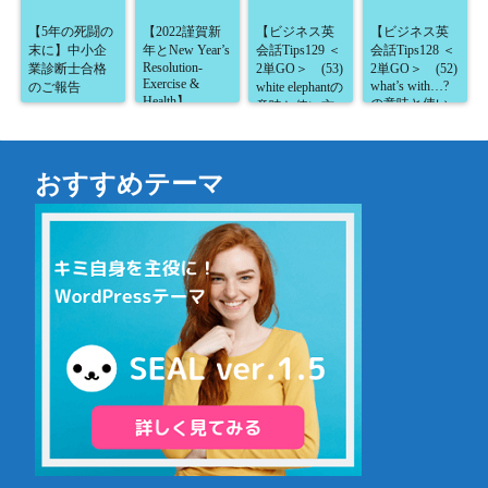
【5年の死闘の
【2022謹賀新
【ビジネス英
【ビジネス英
末に】中小企
年とNew Year’s
会話Tips129 ＜
会話Tips128 ＜
Resolution-
業診断士合格
2単GO＞ (53)
2単GO＞ (52)
Exercise &
what’s with…?
のご報告
white elephantの
Health】
の意味と使い
意味と使い方
方が5分で読め
が5分で読め
る！】
る！】
おすすめテーマ