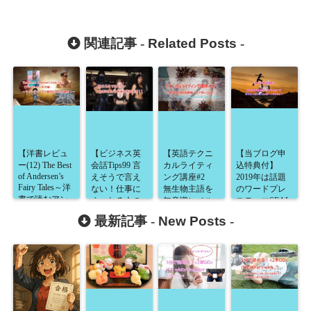
関連記事 -
Related Posts
-
【洋書レビュ
【ビジネス英
【英語テクニ
【当ブログ申
ー(12) The Best
会話Tips99 言
カルライティ
込特典付】
of Andersen’s
えそうで言え
ング講座#2
2019年は話題
Fairy Tales～洋
ない！仕事に
無生物主語を
のワードプレ
書で読むアン
まつわる人の
無意識レベル
ステーマSEAL
デルセン童話
タイプを表現
で使いこな
ver.1.5でスター
最新記事 -
New Posts
-
の名作！～】
する方法】
す】
トダッシュ！