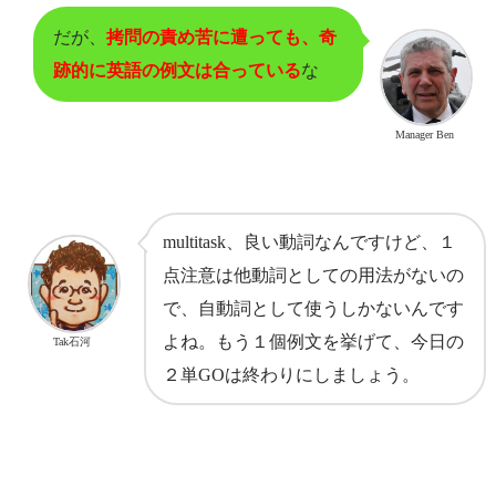
だが、
拷問の責め苦に遭っても、奇
跡的に英語の例文は合っている
な
Manager Ben
multitask、良い動詞なんですけど、１
点注意は他動詞としての用法がないの
で、自動詞として使うしかないんです
よね。もう１個例文を挙げて、今日の
Tak石河
２単GOは終わりにしましょう。