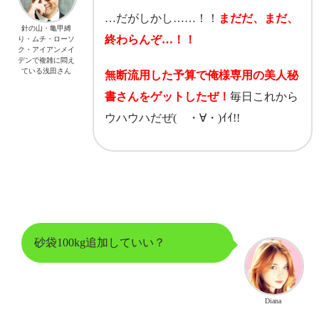
…だがしかし……！！
まだだ、まだ、
針の山・亀甲縛
終わらんぞ…！！
り・ムチ・ローソ
ク・アイアンメイ
デンで複雑に悶え
ている浅田さん
無断流用した予算で俺様専用の美人秘
書さんをゲットしたぜ！
毎日これから
ウハウハだぜ( ・∀・)ｲｲ!!
砂袋100kg追加していい？
Diana