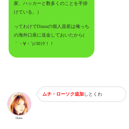
家、ハッカーと数多くのことを手掛
けている。）
ってわけでDianaの個人資産は俺っち
の海外口座に送金しておいたから(
｀・∀・´)ﾉﾖﾛｼｸ！！
ムチ・ローソク追加
しとくわ
Diana