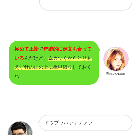
極めて正論
で
奇跡的に例文も合って
いる
んだけど、
ムカつくからとりあ
えず針の山の上に亀甲縛り
しておく
容赦ないDiana
わ
ドウブッハァァァァァ