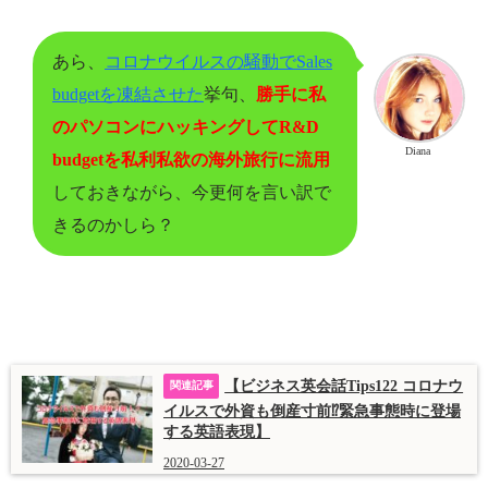
あら、
コロナウイルスの騒動でSales
budgetを凍結させた
挙句、
勝手に私
のパソコンにハッキングしてR&D
Diana
budgetを私利私欲の海外旅行に流用
しておきながら、今更何を言い訳で
きるのかしら？
【ビジネス英会話Tips122 コロナウ
イルスで外資も倒産寸前⁉緊急事態時に登場
する英語表現】
2020-03-27