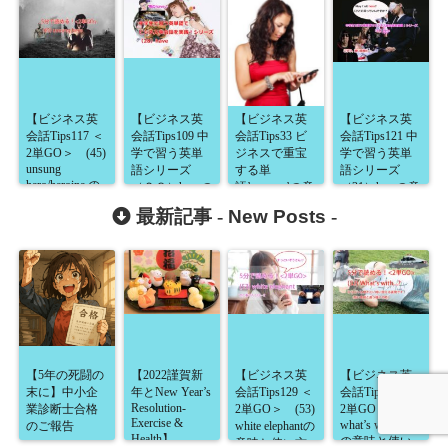
【ビジネス英
【ビジネス英
【ビジネス英
【ビジネス英
会話Tips117 ＜
会話Tips109 中
会話Tips33 ビ
会話Tips121 中
2単GO＞ (45)
学で習う英単
ジネスで重宝
学で習う英単
unsung
語シリーズ
する単
語シリーズ
hero/heroine の
（２８）haveの
語’arrange’の意
（31）hereの意
意味と使い方
意味と使い
味と使い方】
味・使い方】
最新記事 -
New Posts
-
が5分で読め
方】
る！】
【5年の死闘の
【2022謹賀新
【ビジネス英
【ビジネス英
末に】中小企
年とNew Year’s
会話Tips129 ＜
会話Tips128 ＜
Resolution-
業診断士合格
2単GO＞ (53)
2単GO＞ (52)
Exercise &
what’s with…?
のご報告
white elephantの
Health】
の意味と使い
意味と使い方