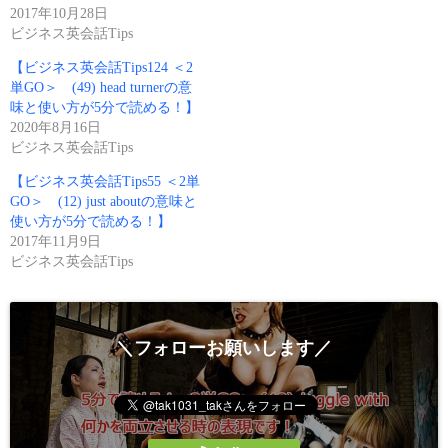
i
リ
2017年10月28日
t
ッ
ビジネス英会話Tips
t
ク
e
し
r
て
【ビジネス英会話Tips124 ＜2
(
く
単GO＞ (49) head turnerの意
新
だ
し
さ
味と使い方が5分で読める！】
い
い
2020年8月16日
ウ
(
ィ
新
ビジネス英会話Tips
ン
し
ド
い
ウ
ウ
【ビジネス英会話Tips55 ＜2単
で
ィ
GO＞ (12) just aboutの意味と
開
ン
き
ド
使い方が5分で読める！】
ま
ウ
2017年11月9日
す
で
)
開
ビジネス英会話Tips
き
ま
す
)
＼フォローお願いします／