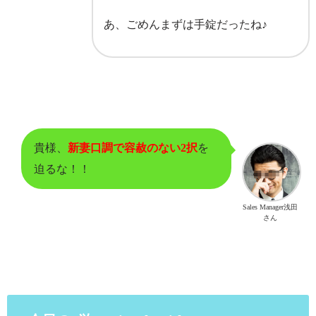
あ、ごめんまずは手錠だったね♪
貴様、
新妻口調で容赦のない2択
を
迫るな！！
Sales Manager浅田
さん