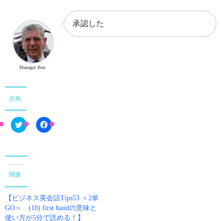
承認した
Manager Ben
共有:
C
F
l
a
i
c
c
e
k
b
t
o
o
o
s
k
関連
h
で
a
共
r
有
e
す
【ビジネス英会話Tips53 ＜2単
o
る
n
に
GO＞ (10) first handの意味と
T
は
使い方が5分で読める！】
w
ク