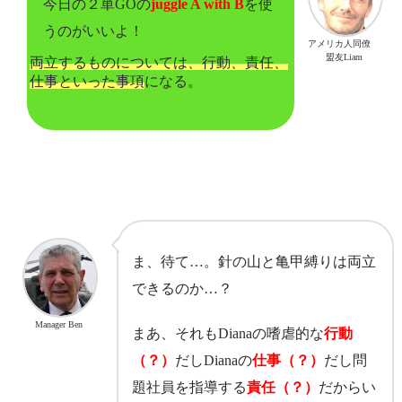
今日の２単GOの
juggle A with B
を使
うのがいいよ！
アメリカ人同僚
盟友Liam
両立するものについては、行動、責任、
仕事といった事項
になる。
ま、待て…。針の山と亀甲縛りは両立
できるのか…？
Manager Ben
まあ、それもDianaの嗜虐的な
行動
（？）
だしDianaの
仕事（？）
だし問
題社員を指導する
責任（？）
だからい