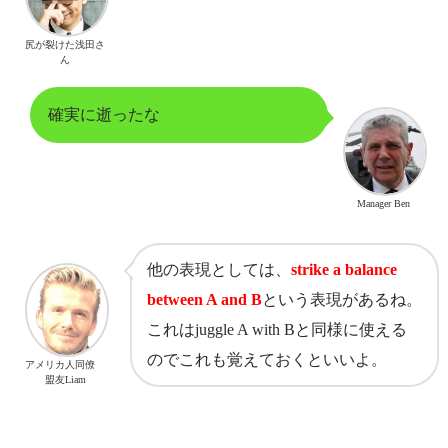
尻が裂けた浅田さ
ん
確実に逝ったな
Manager Ben
他の表現としては、
strike a balance
between A and B
という表現があるね。
これはjuggle A with Bと同様に使える
のでこれも覚えておくといいよ。
アメリカ人同僚
盟友Liam