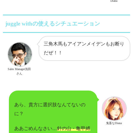
Diana
juggle withの使えるシチュエーション
三角木馬もアイアンメイデンもお断り
だぜ！！
Sales Manager浅田
さん
あら、貴方に選択肢なんてないの
に？
鬼畜なDiana
ああごめんなさい…
針の山・亀甲縛