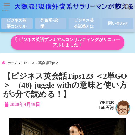
menu
ビジネス英
外資系×恋
ビジネス英
問い合わせ
語コンサル
愛
会話塾とは
ビジネス英語プレミアムコンサルティングがリニュー
アルしました！
ホーム
ビジネス英会話Tips
【ビジネス英会話Tips123 ＜2単GO
＞ (48) juggle withの意味と使い方
が5分で読める！】
WRITER
2020年4月15日
Tak石河