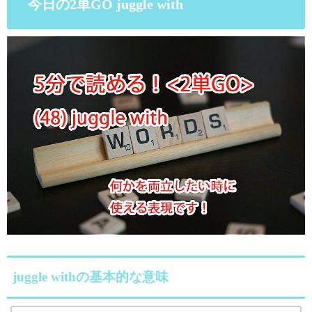
今日の2単GO juggle with
juggle withの基本的な意味