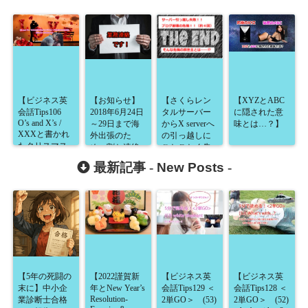
【ビジネス英
【お知らせ】
【さくらレン
【XYZとABC
会話Tips106
2018年6月24日
タルサーバー
に隠された意
O’s and X’s /
～29日まで海
からX serverへ
味とは…？】
XXXと書かれ
外出張のた
の引っ越しに
たクリスマス
め、割と連絡
ことごとく失
カードを受け
がつながりに
敗！ブログ崩
最新記事 -
New Posts
-
取った貴方は
くくなります
壊の危機！そ
間違いなく幸
こに現れた救
せな方です】
世主と
は…！？】
【5年の死闘の
【2022謹賀新
【ビジネス英
【ビジネス英
末に】中小企
年とNew Year’s
会話Tips129 ＜
会話Tips128 ＜
Resolution-
業診断士合格
2単GO＞ (53)
2単GO＞ (52)