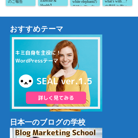
Exercise &
what’s with…?
のご報告
white elephantの
Health】
の意味と使い
意味と使い方
方が5分で読め
が5分で読め
る！】
る！】
おすすめテーマ
日本一のブログの学校