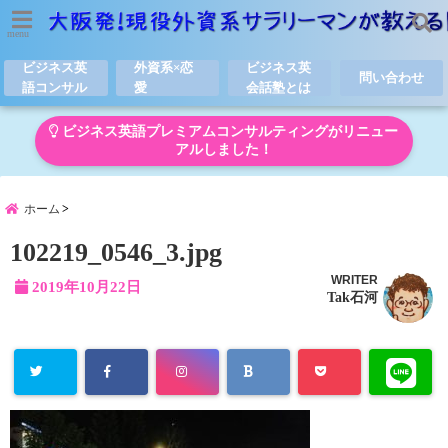
menu
ビジネス英
外資系×恋
ビジネス英
問い合わせ
語コンサル
愛
会話塾とは
ビジネス英語プレミアムコンサルティングがリニュー
アルしました！
ホーム
102219_0546_3.jpg
WRITER
2019年10月22日
Tak石河