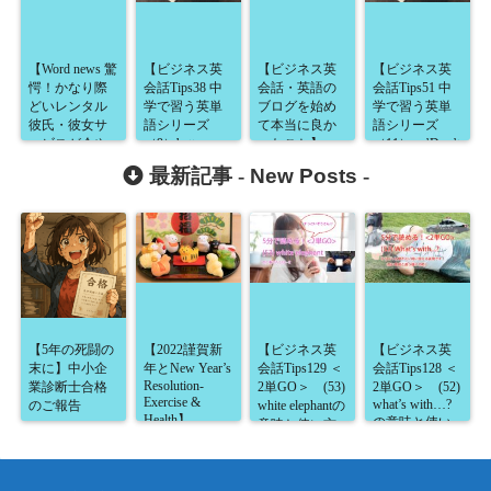
【Word news 驚
【ビジネス英
【ビジネス英
【ビジネス英
愕！かなり際
会話Tips38 中
会話・英語の
会話Tips51 中
どいレンタル
学で習う英単
ブログを始め
学で習う英単
彼氏・彼女サ
語シリーズ
て本当に良か
語シリーズ
ービスが今や
（9）better
ったこと】
（11）～’Don’t
buy into his
世界中に広が
～’You know
最新記事 -
New Posts
-
crazy plan.’の意
っている件】
better.’と言われ
味とは～】
ました。どう
いう意味？
～】
【5年の死闘の
【2022謹賀新
【ビジネス英
【ビジネス英
末に】中小企
年とNew Year’s
会話Tips129 ＜
会話Tips128 ＜
Resolution-
業診断士合格
2単GO＞ (53)
2単GO＞ (52)
Exercise &
what’s with…?
のご報告
white elephantの
Health】
の意味と使い
意味と使い方
方が5分で読め
が5分で読め
る！】
る！】