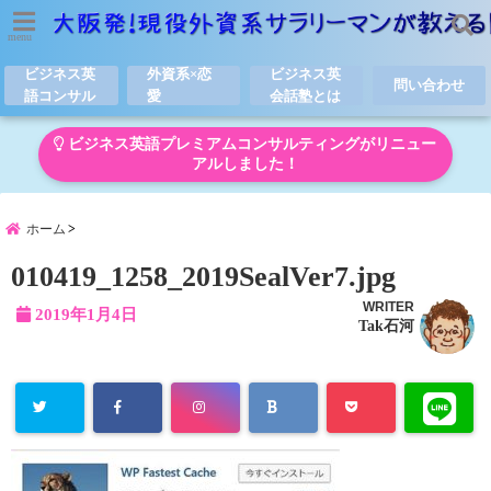
menu
ビジネス英
外資系×恋
ビジネス英
問い合わせ
語コンサル
愛
会話塾とは
ビジネス英語プレミアムコンサルティングがリニュー
アルしました！
ホーム
010419_1258_2019SealVer7.jpg
WRITER
2019年1月4日
Tak石河