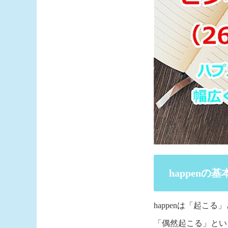
happenの
happenは「起
「偶然起こる」とい