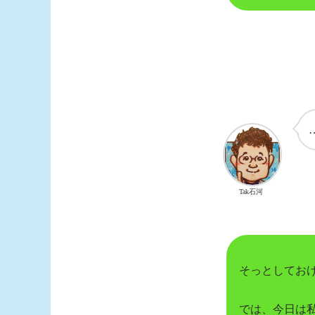
Tak石河
そっとしてお
では、今日は