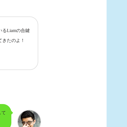
るLiamの合鍵
てきたのよ！
して