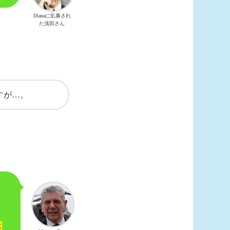
Dianaに乱暴され
た浅田さん
すが…。
は