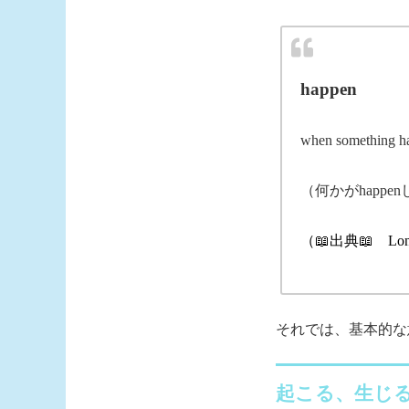
happen
when something hap
（何かがhapp
（📖出典📖
Lon
それでは、基本的な
起こる、生じ