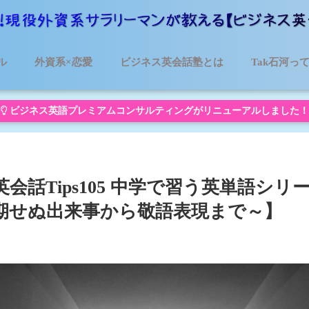
ル
外資系×恋愛
ビジネス英会話塾とは
Tak石河っ
ビジネス英語プレミアムコンサルティングがリニューアルしました！
会話Tips105 中学で習う英単語シリ
～予期せぬ出来事から敬語表現まで～】