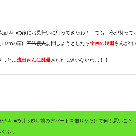
早速Liamの家にお見舞いに行ってきたわ！…でも。私が持ってい
でLiamの家に
不法侵入
訪問しようとしたら
全
裸の浅田さん
が出
きっと…
浅田さんに乱暴
されたに違いないわ…！！
がLiamの引っ越し前のアパートを借りただけで何も悪いこと
…ぐふっ