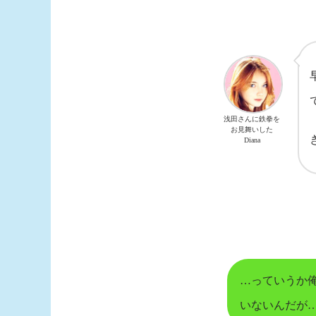
浅田さんに鉄拳を
お見舞いした
Diana
…っていうか俺
いないんだが