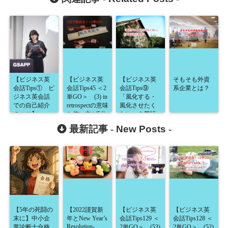
【ビジネス英
【ビジネス英
【ビジネス英
そもそも外資
会話Tips① ビ
会話Tips45 ＜2
会話Tips⑨
系企業とは？
ジネス英会話
単GO＞ (3) in
「風化する・
での自己紹介
retrospectの意味
風化させたく
のコツ】
と使い方が5分
ない」を英語
で読める！】
で？】
最新記事 -
New Posts
-
【5年の死闘の
【2022謹賀新
【ビジネス英
【ビジネス英
末に】中小企
年とNew Year’s
会話Tips129 ＜
会話Tips128 ＜
Resolution-
業診断士合格
2単GO＞ (53)
2単GO＞ (52)