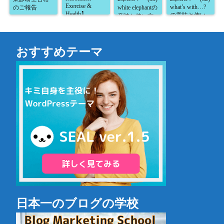
Exercise &
what’s with…?
のご報告
white elephantの
Health】
の意味と使い
意味と使い方
方が5分で読め
が5分で読め
る！】
る！】
おすすめテーマ
日本一のブログの学校