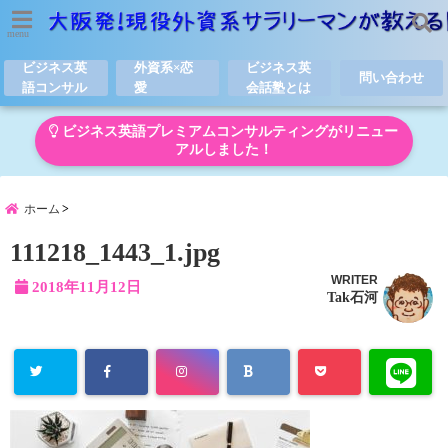
menu
ビジネス英
外資系×恋
ビジネス英
問い合わせ
語コンサル
愛
会話塾とは
ビジネス英語プレミアムコンサルティングがリニュー
アルしました！
ホーム
111218_1443_1.jpg
WRITER
2018年11月12日
Tak石河