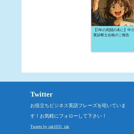
【5年の死闘の末に】中
業診断士合格のご報告
Twitter
お役立ちビジネス英語フレーズを呟いていま
す！お気軽にフォローして下さい！
Tweets by tak1031_tak