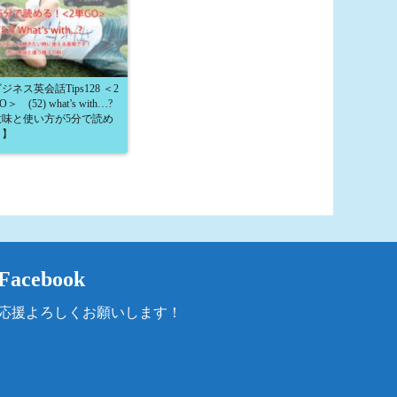
ジネス英会話Tips128 ＜2
＞ (52) what’s with…?
意味と使い方が5分で読め
！】
Facebook
応援よろしくお願いします！