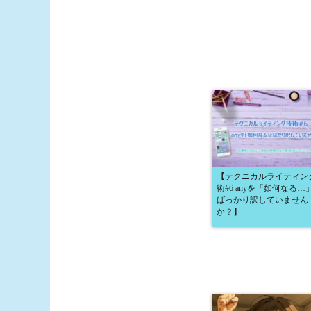
【テクニカルライティン
術#6 anyを「如何なる…
ばっかり訳していません
か？】