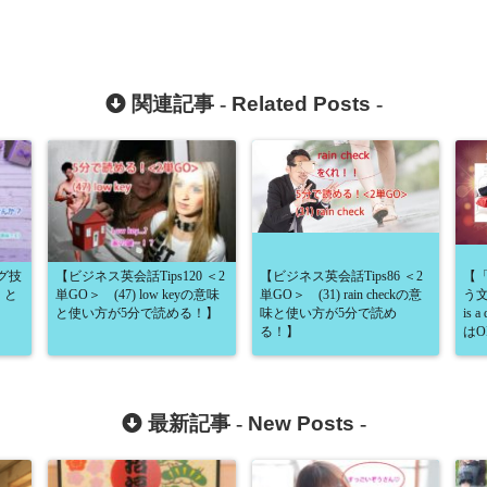
関連記事 -
Related Posts
-
グ技
【ビジネス英会話Tips120 ＜2
【ビジネス英会話Tips86 ＜2
【
」と
単GO＞ (47) low keyの意味
単GO＞ (31) rain checkの意
う文
と使い方が5分で読める！】
味と使い方が5分で読め
is 
る！】
は
最新記事 -
New Posts
-