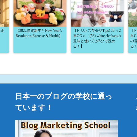
小企
【2022謹賀新年とNew Year’s
【ビジネス英会話Tips129 ＜2
【ビ
Resolution-Exercise & Health】
単GO＞ (53) white elephantの
単GO
意味と使い方が5分で読め
の
る！】
る
日本一のブログの学校に通っ
ています！