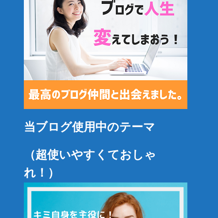
当ブログ使用中のテーマ
（超使いやすくておしゃ
れ！）