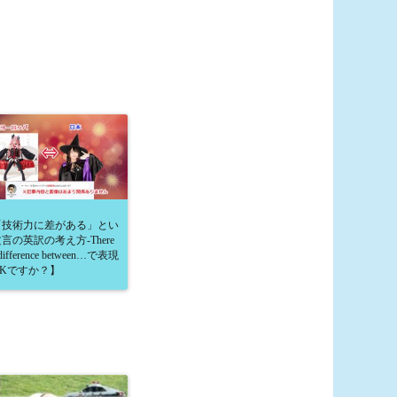
「技術力に差がある」とい
言の英訳の考え方-There
a difference between…で表現
OKですか？】