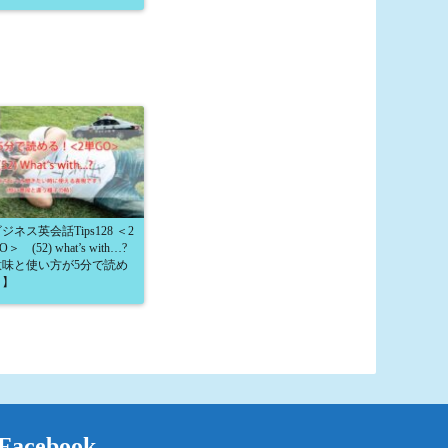
ジネス英会話Tips128 ＜2
＞ (52) what’s with…?
意味と使い方が5分で読め
！】
Facebook