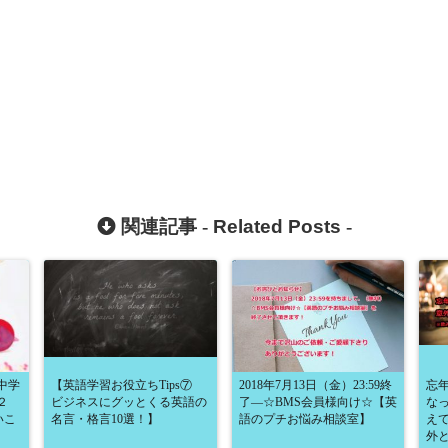
関連記事 -
Related Posts
-
 中学
【英語学習お役立ちTips⑦
2018年7月13日（金）23:59終
忘
２
ビジネスにグッとくる英語の
了―☆BMS会員様向け☆【英
な
いこ
名言・格言10選！】
語のプチお悩み相談室】
え
外