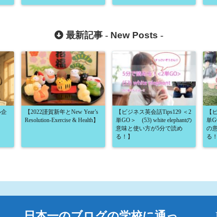
最新記事 -
New Posts
-
小企
【2022謹賀新年とNew Year’s
【ビジネス英会話Tips129 ＜2
【ビ
Resolution-Exercise & Health】
単GO＞ (53) white elephantの
単GO
意味と使い方が5分で読め
の
る！】
る
日本一のブログの学校に通っ