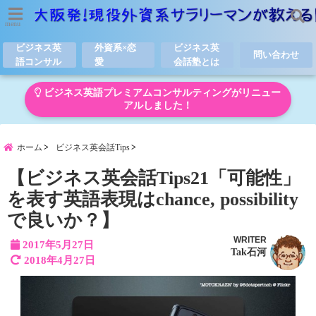
menu
ビジネス英
外資系×恋
ビジネス英
問い合わせ
語コンサル
愛
会話塾とは
ビジネス英語プレミアムコンサルティングがリニュー
アルしました！
ホーム
ビジネス英会話Tips
【ビジネス英会話Tips21「可能性」
を表す英語表現はchance, possibility
で良いか？】
WRITER
2017年5月27日
Tak石河
2018年4月27日