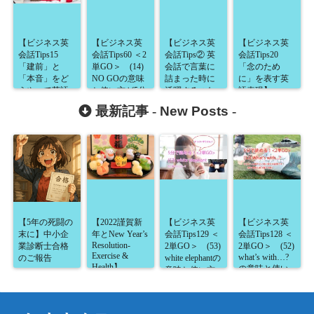
【ビジネス英
【ビジネス英
【ビジネス英
【ビジネス英
会話Tips15
会話Tips60 ＜2
会話Tips② 英
会話Tips20
「建前」と
単GO＞ (14)
会話で言葉に
「念のため
「本音」をど
NO GOの意味
詰まった時に
に」を表す英
うやって英語
と使い方が5分
活躍するつな
語表現】
表現するの
で読める！】
ぎ言葉】
最新記事 -
New Posts
-
か？】
【5年の死闘の
【2022謹賀新
【ビジネス英
【ビジネス英
末に】中小企
年とNew Year’s
会話Tips129 ＜
会話Tips128 ＜
Resolution-
業診断士合格
2単GO＞ (53)
2単GO＞ (52)
Exercise &
what’s with…?
のご報告
white elephantの
Health】
の意味と使い
意味と使い方
方が5分で読め
が5分で読め
る！】
る！】