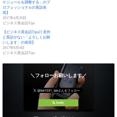
r
て
ケジュールを調整する」のプ
(
く
ロフェッショナルの英語表
新
だ
し
さ
現】
い
い
2017年4月26日
ウ
(
ィ
新
ビジネス英会話Tips
ン
し
ド
い
ウ
ウ
【ビジネス英会話Tips23 意外
で
ィ
と英訳がない「よろしくお願
開
ン
き
ド
いします」の表現】
ま
ウ
2017年6月4日
す
で
)
開
ビジネス英会話Tips
き
ま
す
)
＼フォローお願いします／
feedly