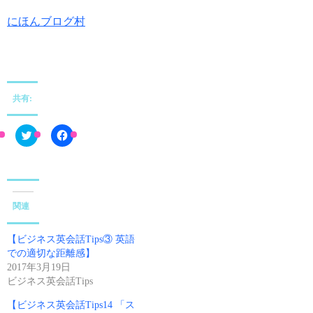
にほんブログ村
共有:
C
F
l
a
i
c
c
e
k
b
t
o
o
o
s
k
関連
h
で
a
共
r
有
e
す
【ビジネス英会話Tips③ 英語
o
る
n
に
での適切な距離感】
T
は
2017年3月19日
w
ク
i
リ
ビジネス英会話Tips
t
ッ
t
ク
【ビジネス英会話Tips14 「ス
e
し