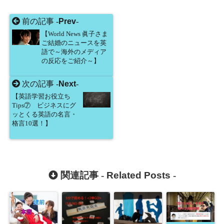
前の記事 -
Prev
-
【World News 眞子さま
ご結婚のニュースを英
語で～海外のメディア
の反応をご紹介～】
次の記事 -
Next
-
【英語学習お役立ち
Tips⑦ ビジネスにグ
ッとくる英語の名言・
格言10選！】
関連記事 -
Related Posts
-