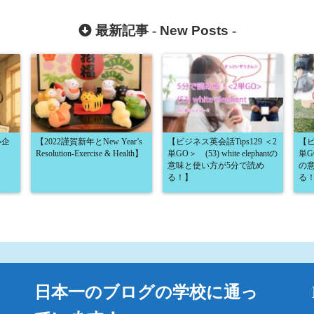
最新記事 -
New Posts
-
小企
【2022謹賀新年とNew Year’s
【ビジネス英会話Tips129 ＜2
【ビ
Resolution-Exercise & Health】
単GO＞ (53) white elephantの
単GO
意味と使い方が5分で読め
の
る！】
る
日本一のブログの学校に通っ