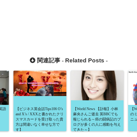
関連記事 -
Related Posts
-
英語
【ビジネス英会話Tips106 O’s
【World News 【訃報】小林
【W
and X’s / XXXと書かれたクリ
麻央さんご逝去 英BBCでも
の
スマスカードを受け取った貴
報じられる～癌の闘病記のブ
ニュ
方は間違いなく幸せな方で
ログが多くの人に感動を与え
す】
てきた～】