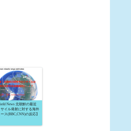
orld News 北朝鮮の最近
ミサイル発射に対する海外
ース(BBC,CNN)の反応】