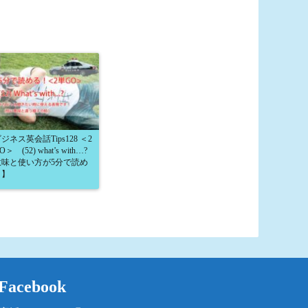
ジネス英会話Tips128 ＜2
＞ (52) what’s with…?
意味と使い方が5分で読め
！】
Facebook