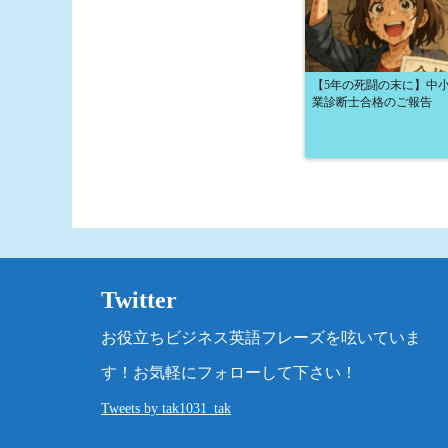
【5年の死闘の末に】中
業診断士合格のご報告
Twitter
お役立ちビジネス英語フレーズを呟いていま
す！お気軽にフォローして下さい！
Tweets by tak1031_tak