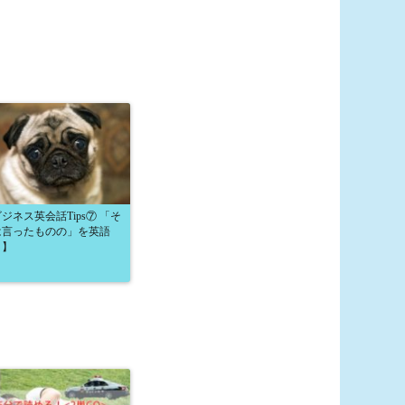
ジネス英会話Tips⑦ 「そ
は言ったものの」を英語
？】