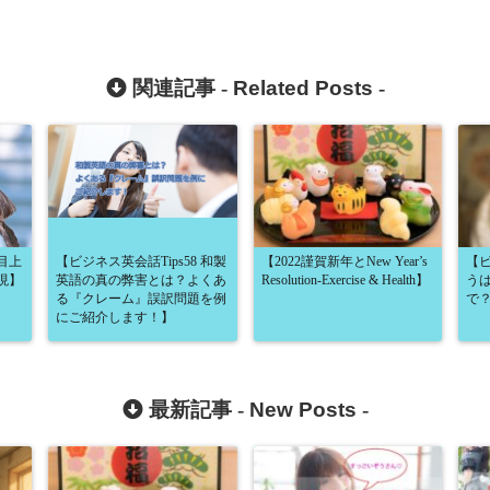
関連記事 -
Related Posts
-
目上
【ビジネス英会話Tips58 和製
【2022謹賀新年とNew Year’s
【ビ
現】
英語の真の弊害とは？よくあ
Resolution-Exercise & Health】
う
る『クレーム』誤訳問題を例
で
にご紹介します！】
最新記事 -
New Posts
-