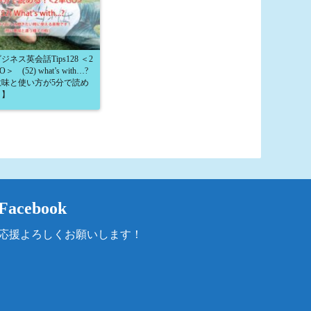
ジネス英会話Tips128 ＜2
＞ (52) what’s with…?
意味と使い方が5分で読め
！】
Facebook
応援よろしくお願いします！