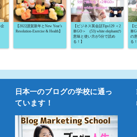
小企
【2022謹賀新年とNew Year’s
【ビジネス英会話Tips129 ＜2
【ビ
Resolution-Exercise & Health】
単GO＞ (53) white elephantの
単GO
意味と使い方が5分で読め
の
る！】
る
日本一のブログの学校に通っ
ています！