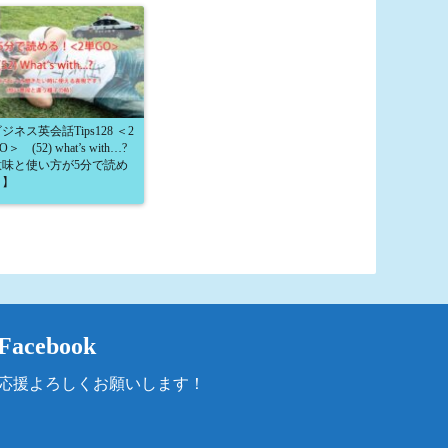
ジネス英会話Tips128 ＜2
＞ (52) what’s with…?
意味と使い方が5分で読め
！】
Facebook
応援よろしくお願いします！