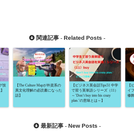
関連記事 -
Related Posts
-
グ技
【The Culture Mapが外資系の
【ビジネス英会話Tips51 中学
【ビ
現】
異文化理解の必読書になった
で習う英単語シリーズ（11）
イ
話】
～’Don’t buy into his crazy
修
plan.’の意味とは～】
最新記事 -
New Posts
-