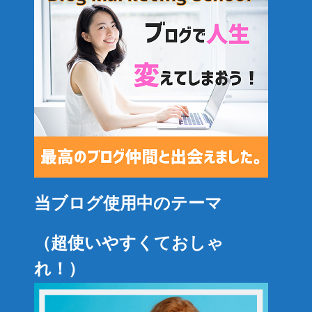
当ブログ使用中のテーマ
（超使いやすくておしゃ
れ！）