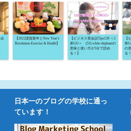
小企
【2022謹賀新年とNew Year’s
【ビジネス英会話Tips129 ＜2
【ビ
Resolution-Exercise & Health】
単GO＞ (53) white elephantの
単GO
意味と使い方が5分で読め
の
る！】
る
日本一のブログの学校に通っ
ています！