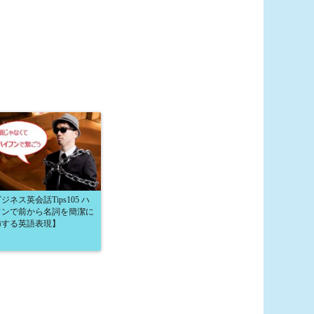
ジネス英会話Tips105 ハ
フンで前から名詞を簡潔に
飾する英語表現】