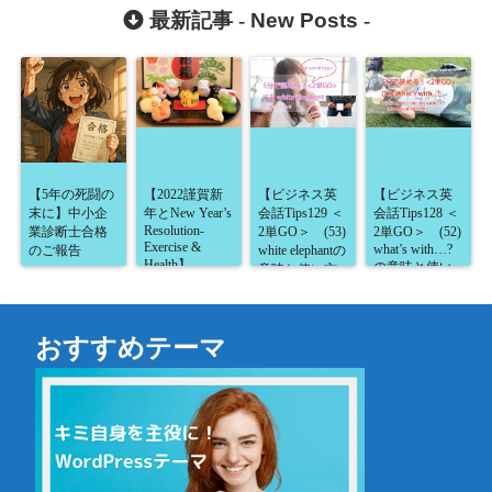
～】
世界中に広が
「尋ねる」以
～】
最新記事 -
New Posts
-
っている件】
外にも色々な
使い方がある
よ～】
【5年の死闘の
【2022謹賀新
【ビジネス英
【ビジネス英
末に】中小企
年とNew Year’s
会話Tips129 ＜
会話Tips128 ＜
Resolution-
業診断士合格
2単GO＞ (53)
2単GO＞ (52)
Exercise &
what’s with…?
のご報告
white elephantの
Health】
の意味と使い
意味と使い方
方が5分で読め
が5分で読め
る！】
る！】
おすすめテーマ