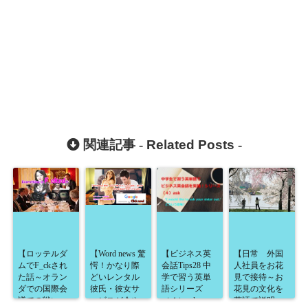
関連記事 -
Related Posts
-
【ロッテルダ
【Word news 驚
【ビジネス英
【日常 外国
ムでF_ckされ
愕！かなり際
会話Tips28 中
人社員をお花
た話～オラン
どいレンタル
学で習う英単
見で接待～お
ダでの国際会
彼氏・彼女サ
語シリーズ
花見の文化を
議での戦い
ービスが今や
（４）ask～
英語で説明