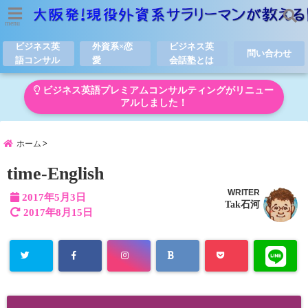
menu
ビジネス英
外資系×恋
ビジネス英
問い合わせ
語コンサル
愛
会話塾とは
ビジネス英語プレミアムコンサルティングがリニュー
アルしました！
ホーム
time-English
WRITER
2017年5月3日
Tak石河
2017年8月15日