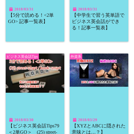
2018/03/31
2018/03/31
【5分で読める！<2単
【中学生で習う英単語で
GO> 記事一覧表】
ビジネス英会話ができ
る！記事一覧表】
ビジネス英会話Tips
外資系
2018/03/30
2018/03/29
【ビジネス英会話Tips79
【XYZとABCに隠された
＜2単GO＞ (25) street-
意味とは…？】