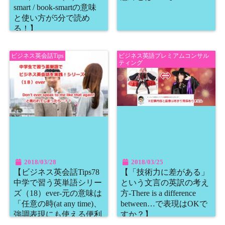
smart / book-smartの意味
と使い方が5分で読め
る！】
ビジネス英会話Tips
ビジネス英語プレミアムコンサル
ティング
2018/03/28
2018/03/25
【ビジネス英会話Tips78
【「技術力に差がある」
中学で習う英単語シリー
という文言の英訳の考え
ズ（18）ever-元の意味は
方-There is a difference
「任意の時(at any time)、
between…で表現はOKで
強調表現にも使える便利
すか？】