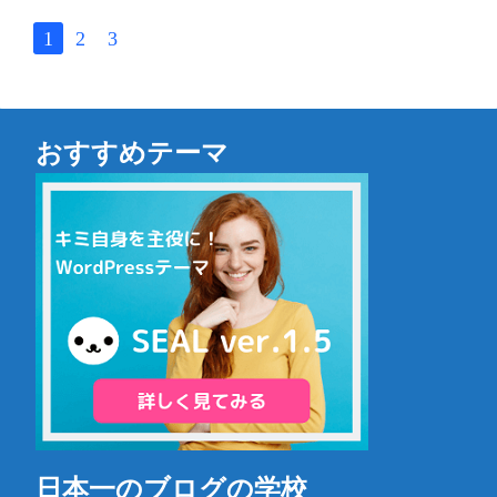
な英単語】
1
2
3
おすすめテーマ
日本一のブログの学校