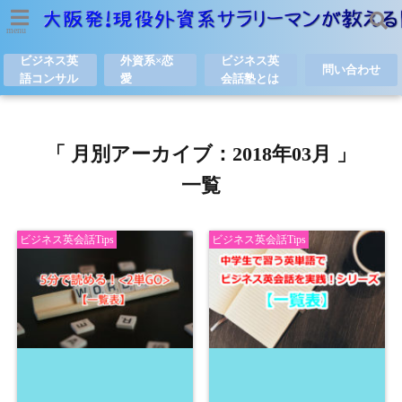
menu
ビジネス英
外資系×恋
ビジネス英
問い合わせ
語コンサル
愛
会話塾とは
「 月別アーカイブ：2018年03月 」
一覧
ビジネス英会話Tips
ビジネス英会話Tips