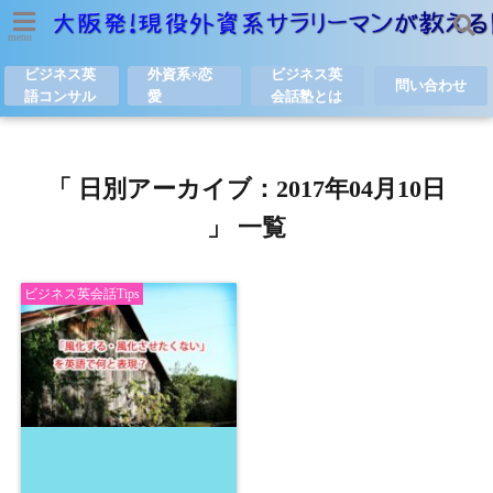
menu
ビジネス英
外資系×恋
ビジネス英
問い合わせ
語コンサル
愛
会話塾とは
「 日別アーカイブ：2017年04月10日
」 一覧
ビジネス英会話Tips