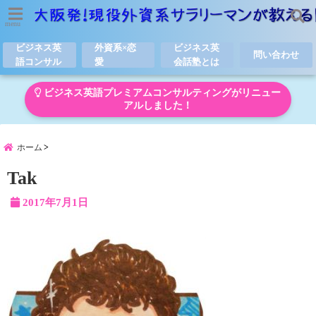
menu
ビジネス英
外資系×恋
ビジネス英
問い合わせ
語コンサル
愛
会話塾とは
ビジネス英語プレミアムコンサルティングがリニュー
アルしました！
ホーム
Tak
2017年7月1日